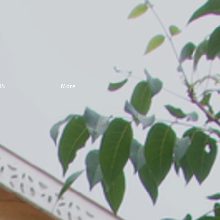
IS
More