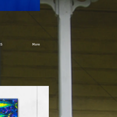
IS
More