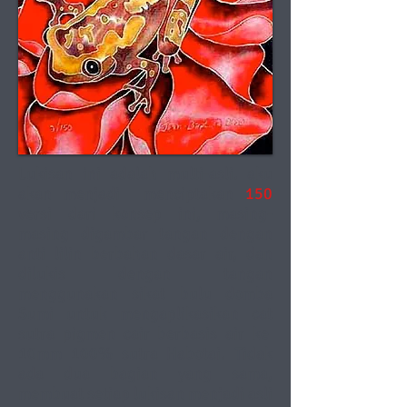
Lukisan ini adalah multi-asli. aku
akan menjadi
menciptakan
150
versi dari konsep ini, masing-
masing digambar tangan dengan
anti lilin berbahan dasar air, dan
dilukis dengan tangan
menggunakan sikat bulu domba
Sumi untuk mengaplikasikan cat
sutra pigmen cair berbasis air ke
10mm 100% sutra Habotai. Tidak
ada dua bagian yang sama,
membuat setiap lukisan menjadi asli