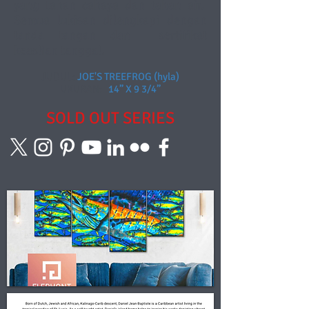
yang tahan cahaya dan tahan air.
Semua lukisan dilengkapi dengan
tanda tangan dan
sertifikat
keaslian tanggal.
JUDUL:
JOE'S TREEFROG (hyla)
UKURAN:
14” X 9 3/4”
SOLD OUT SERIES