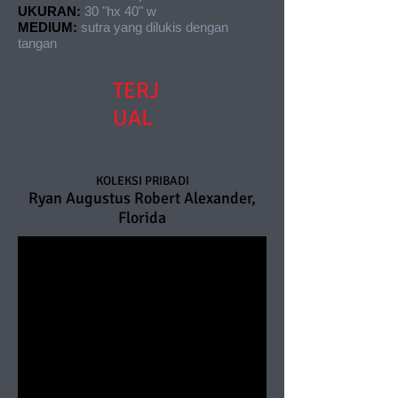
UKURAN:
30 "hx 40" w
MEDIUM:
sutra yang dilukis dengan
tangan
TERJ
UAL
KOLEKSI PRIBADI
Ryan Augustus Robert Alexander,
Florida