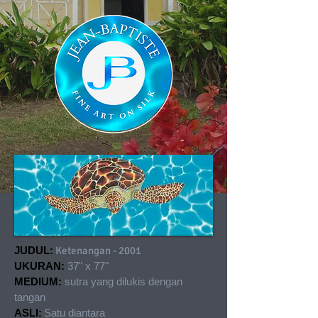
JUDUL:
Ketenangan - 2001
UKURAN:
37" x 77"
MEDIUM:
sutra yang dilukis dengan
tangan
ASLI:
Satu diantara